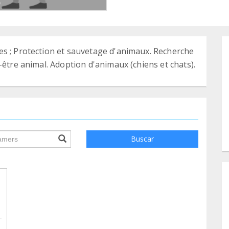
es ; Protection et sauvetage d'animaux. Recherche
-être animal. Adoption d'animaux (chiens et chats).
ile.searchForm.search.text???
Buscar