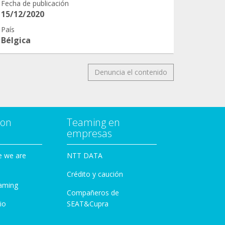
Fecha de publicación
15/12/2020
País
Bélgica
Denuncia el contenido
con
Teaming en
empresas
e we are
NTT DATA
Crédito y caución
aming
Compañeros de
io
SEAT&Cupra