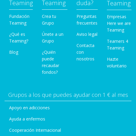
Teaming
Teaming
duda?
Teaming
Fundación
Crea tu
Preguntas
Empresas
Teaming
Grupo
frecuentes
Here we are
Teaming
¿Qué es
Únete a un
Aviso legal
Teaming?
Grupo
Teamers 4
Contacta
Teaming
Blog
¿Quién
con
puede
nosotros
Hazte
recaudar
voluntario
fondos?
Grupos a los que puedes ayudar con 1 € al mes
Apoyo en adicciones
Ayuda a enfermos
Cooperación Internacional