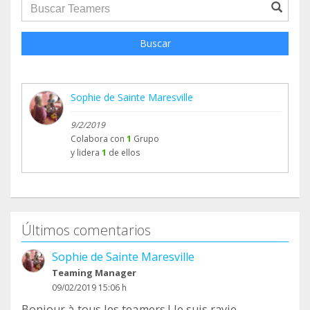
groupProfile.searchForm.search.text???
Buscar
Sophie de Sainte Maresville
9/2/2019
Colabora con
1
Grupo
y lidera
1
de ellos
Últimos comentarios
Sophie de Sainte Maresville
Teaming Manager
09/02/2019 15:06 h
Bonjour à tous les teamers ! Je suis ravie