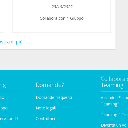
23/10/2022
Collabora con
1
Gruppo
stra di più
Collabora 
ng
Domande?
Teaming
ppo
Domande frequenti
Aziende "Eccoc
Teaming"
ruppo
Note legali
Teaming 4 Te
ere fondi?
Contattaci
Diventa un vol