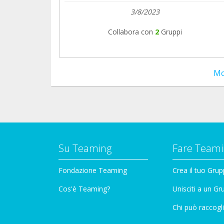
3/8/2023
Collabora con
2
Gruppi
Mo
Su Teaming
Fare Teami
Fondazione Teaming
Crea il tuo Gru
Cos'è Teaming?
Unisciti a un G
Chi può raccogli