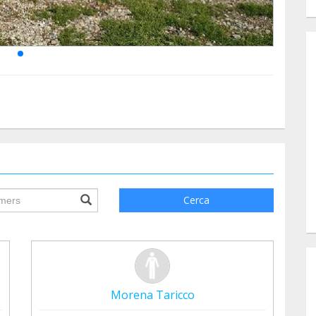
ile.searchForm.search.text???
Cerca
Morena Taricco