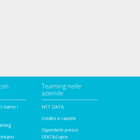
con
Teaming nelle
aziende
i siamo i
NTT DATA
Credito e cautele
aming
Dipendenti presso
ontario
SEAT&Cupra