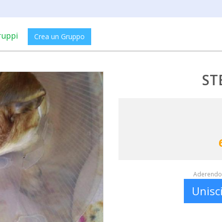
ruppi
Crea un Gruppo
ST
Aderendo 
Unisc