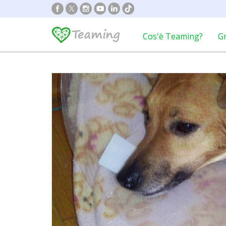
Cos'è Teaming?
G