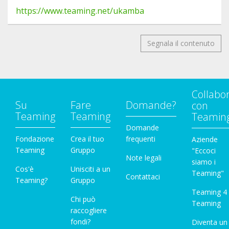
https://www.teaming.net/ukamba
Segnala il contenuto
Collabo
Su
Fare
Domande?
con
Teaming
Teaming
Teamin
Domande
Fondazione
Crea il tuo
frequenti
Aziende
Teaming
Gruppo
"Eccoci
Note legali
siamo i
Cos'è
Unisciti a un
Teaming"
Contattaci
Teaming?
Gruppo
Teaming 4
Chi può
Teaming
raccogliere
fondi?
Diventa un