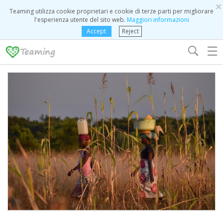
×
Teaming utilizza cookie proprietari e cookie di terze parti per migliorare
l'esperienza utente del sito web.
Maggiori informazioni
Accept
Reject
☰