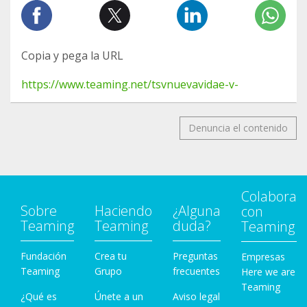
Copia y pega la URL
https://www.teaming.net/tsvnuevavidae-v-
Denuncia el contenido
Colabora
Sobre
Haciendo
¿Alguna
con
Teaming
Teaming
duda?
Teaming
Fundación
Crea tu
Preguntas
Empresas
Teaming
Grupo
frecuentes
Here we are
Teaming
¿Qué es
Únete a un
Aviso legal