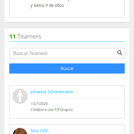
y lidera
1
de ellos
11
Teamers
groupProfile.searchForm.search.text???
Buscar
Johanna Schönemann
13/7/2026
Colabora con
17
Grupos
Sina Orth