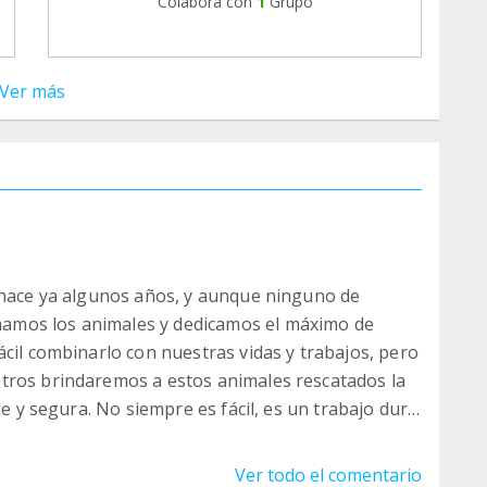
Colabora con
1
Grupo
Ver más
e hace ya algunos años, y aunque ninguno de
amos los animales y dedicamos el máximo de
ácil combinarlo con nuestras vidas y trabajos, pero
tros brindaremos a estos animales rescatados la
le y segura. No siempre es fácil, es un trabajo duro
 a ser voluntarios del centro¡¡ Os necesitamos¡¡
Ver todo el comentario