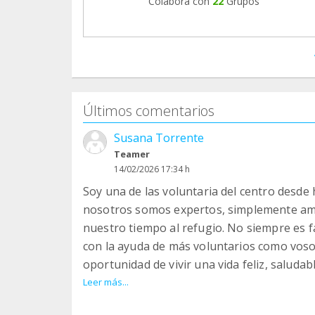
Colabora con
22
Grupos
Últimos comentarios
Susana Torrente
Teamer
14/02/2026 17:34 h
Soy una de las voluntaria del centro desd
nosotros somos expertos, simplemente am
nuestro tiempo al refugio. No siempre es f
con la ayuda de más voluntarios como voso
oportunidad de vivir una vida feliz, saludab
pero verdaderamente gratificante. Animaros
Leer más...