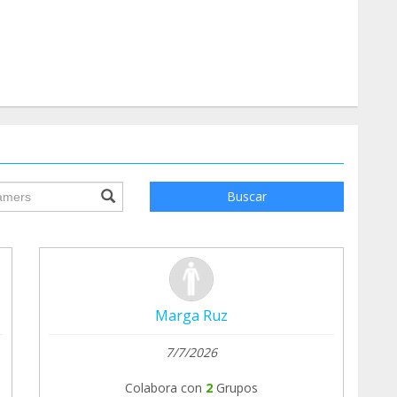
ile.searchForm.search.text???
Buscar
Marga Ruz
7/7/2026
Colabora con
2
Grupos