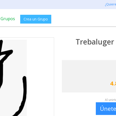
¿Quier
Grupos
Crea un Grupo
Trebaluger
4.
Al unir
Únete