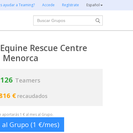
es ayudar a Teaming?
Accede
Regístrate
Español
Buscar
 Equine Rescue Centre
Menorca
126
Teamers
816 €
recaudados
te aportarás 1 € al mes al Grupo.
 al Grupo (1 €/mes)