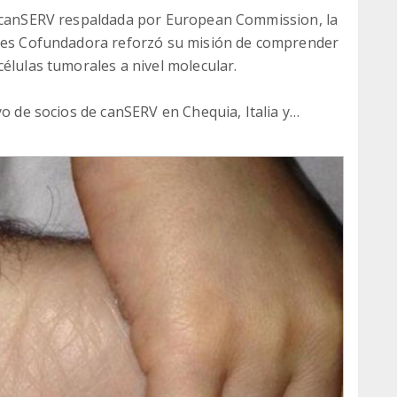
a canSERV respaldada por European Commission, la
z es Cofundadora reforzó su misión de comprender
élulas tumorales a nivel molecular.
yo de socios de canSERV en Chequia, Italia y
s avanzados, integrando datos genómicos y
y proteínas en las células cancerosas responden
obre la biología del cáncer y ayuda a avanzar en
para el desarrollo de fármacos
cer infantil para llegar nuevos fármacos a los
r infantil