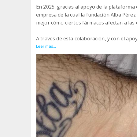
En 2025, gracias al apoyo de la plataform
empresa de la cual la fundación Alba Pére
mejor cómo ciertos fármacos afectan a las c
A través de esta colaboración, y con el apo
Alemania, accedimos a análisis multiómico
Leer más...
proteómicos para rastrear cómo los genes 
al tratamiento a lo largo del tiempo.
Este trabajo aporta valiosas perspectivas s
enfoques más precisos y basados en datos 
Por eso debemos seguir investigando el cán
niños enfermos de cáncer infantil.
1€ https://f.mtr.cool/mxwkycqykx
Donar un solo euro para investigar el cánce