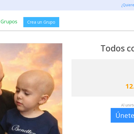
¿Quier
Grupos
Crea un Grupo
Todos co
12
Al unir
Únete