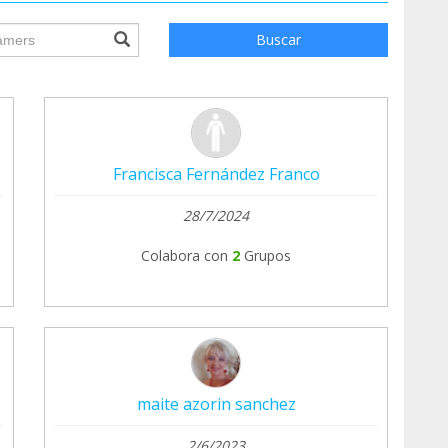
ile.searchForm.search.text???
Buscar
Francisca Fernández Franco
28/7/2024
Colabora con
2
Grupos
maite azorin sanchez
2/6/2023