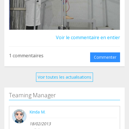
para adaptarse a su nueva prótesis. También
recibe apoyo psicológico a través de sesiones de
terapia y grupos de apoyo, junto con otros
pacientes. Salma sabe que nunca más recuperará
su pierna, pero sonríe tímida dando las gracias a
Voir le commentaire en entier
todas las personas que hicieron posible mejorar
su calidad de vida.
1 commentaires
Commenter
Voir toutes les actualisations
Teaming Manager
Kinda M.
18/02/2013