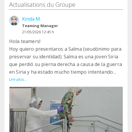
Actualisations du Groupe
Kinda M.
Teaming Manager
21/05/2026 12:45 h
Hola teamers!
Hoy quiero presentaros a Salma (seudónimo para
preservar su identidad). Salma es una joven Siria
que perdió su pierna derecha a causa de la guerra
en Siria y ha estado mucho tiempo intentando
lidiar día a día en un pueblo donde la accesibilidad
Lire plus...
es prácticamente nula. Hoy, han podido
implantarle una prótesis adaptada a sus
necesidades en el Centro de Prótesis de Islamic
Relief en Siria. Varias veces por semana acude al
centro a hacer fisioterapia para fortalecer
músculos y articulaciones, y mejorar su movilidad