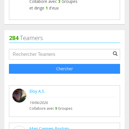
Collabore avec
3
Groupes
et dirige
1
d'eux
284
Teamers
groupProfile.searchForm.search.text???
Chercher
Eloy A.S.
19/06/2026
Collabore avec
9
Groupes
Mari Carmen Postigo