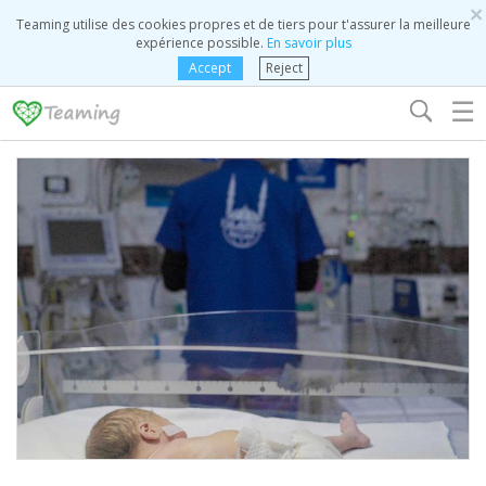
×
Teaming utilise des cookies propres et de tiers pour t'assurer la meilleure
expérience possible.
En savoir plus
Accept
Reject
☰