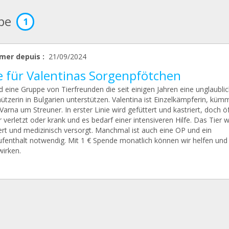
ipe
1
mer depuis :
21/09/2024
fe für Valentinas Sorgenpfötchen
d eine Gruppe von Tierfreunden die seit einigen Jahren eine unglaubli
ützerin in Bulgarien unterstützen. Valentina ist Einzelkämpferin, küm
 Varna um Streuner. In erster Linie wird gefüttert und kastriert, doch öf
r verletzt oder krank und es bedarf einer intensiveren Hilfe. Das Tier w
ert und medizinisch versorgt. Manchmal ist auch eine OP und ein
aufenthalt notwendig. Mit 1 € Spende monatlich können wir helfen und
wirken.