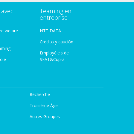
 avec
Teaming en
entreprise
re we are
NTT DATA
Credito y caución
aming
Employé·e·s de
ole
SEAT&Cupra
Recherche
Troisième Âge
Autres Groupes