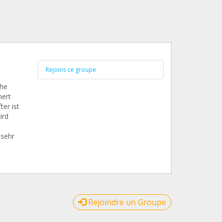
Rejoins ce groupe
che
mert
ter ist
ird
 sehr
Rejoindre un Groupe