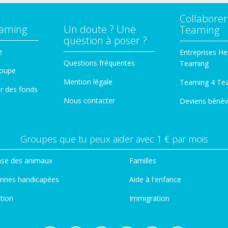
Collaborer
eaming
Un doute ? Une
Teaming
question à poser ?
e
Entreprises He
Questions fréquentes
Teaming
roupe
Mention légale
Teaming 4 Te
er des fonds
Nous contacter
Deviens bénév
Groupes que tu peux aider avec 1 € par mois
se des animaux
Familles
nnes handicapées
Aide à l'enfance
tion
Immigration