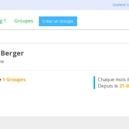
Soutenir 
g ?
Groupes
Créer un Groupe
 Berger
ne
e
1 Groupes
Chaque mois i
Depuis le
21-0