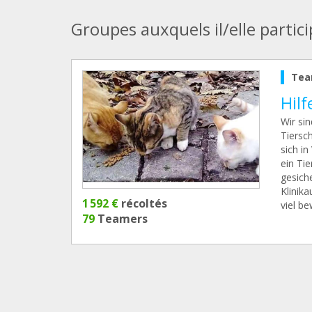
Groupes auxquels il/elle partic
Tea
Hil
Wir sin
Tiersch
sich in
ein Tie
gesich
Klinik
1 592 €
récoltés
viel be
79
Teamers