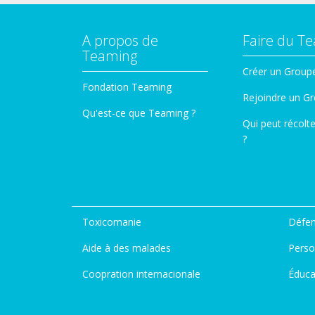
A propos de
Faire du T
Teaming
Créer un Group
Fondation Teaming
Rejoindre un G
Qu'est-ce que Teaming ?
Qui peut récolt
?
Toxicomanie
Défen
Aide à des malades
Perso
Coopration internacionale
Éduca