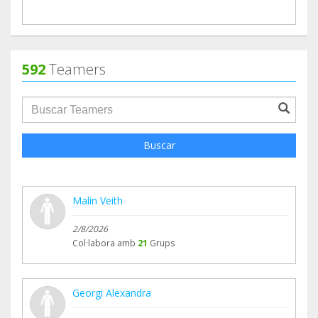
592
Teamers
groupProfile.searchForm.search.text???
Buscar
Malin Veith
2/8/2026
Col·labora amb
21
Grups
Georgi Alexandra