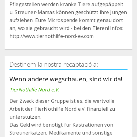
Pflegestellen werden kranke Tiere aufgepäppelt
u. Streuner-Mamas können geschützt ihre Jungen
aufziehen. Eure Microspende kommt genau dort
an, wo sie gebraucht wird - bei den Tieren! Infos:
http://www.tiernothilfe-nord-ev.com
Destinem la nostra recaptació a:
Wenn andere wegschauen, sind wir da!
TierNothilfe Nord e.V.
Der Zweck dieser Gruppe ist es, die wertvolle
Arbeit der TierNothilfe Nord e.V. finanziell zu
unterstützen.
Das Geld wird benötigt für Kastrationen von
Streunerkatzen, Medikamente und sonstige