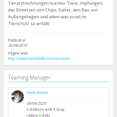
Tierarztrechnungen kranker Tiere, Impfungen,
das Einsetzen von Chips, Futter, den Bau von
Außengehegen und allem was sonst im
Tierschutz so anfällt.
Publicat el
20/08/2019
Pàgine web:
http://www.tiernothilfe-nord-ev.com/
Teaming Manager
Steffi Klönne
09/04/2020
Col·labora amb
1
Grup
i lidera
1
d'ells