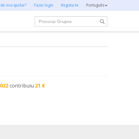
 de nos ajudar?
Fazer login
Regista-te
Português
Procurar
2022
contribuiu
21 €