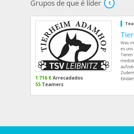
Grupos de que é líder
1
Tea
Tie
Was ma
es uns
Tieren
medizi
aufzub
Zudem 
1 716 €
Arrecadados
Eindäm
55
Teamers