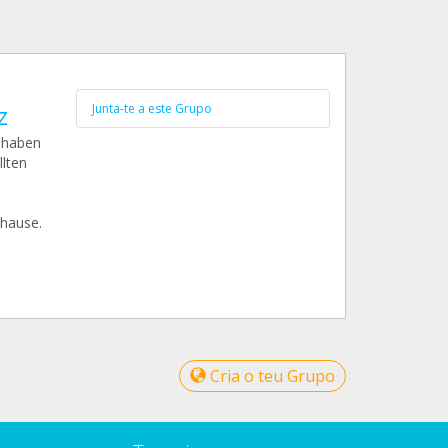
z
Junta-te a este Grupo
 haben
lten
uhause.
Cria o teu Grupo