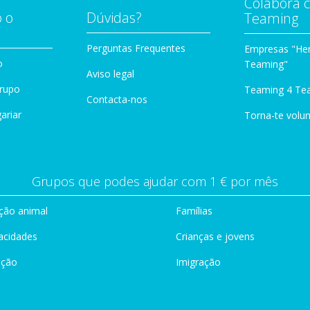
Colabora 
 o
Dúvidas?
Teaming
Perguntas Frequentes
Empresas "Her
o
Teaming"
Aviso legal
Grupo
Teaming 4 Te
Contacta-nos
ariar
Torna-te volun
Grupos que podes ajudar com 1 € por mês
ção animal
Famílias
acidades
Crianças e jovens
ação
Imigração