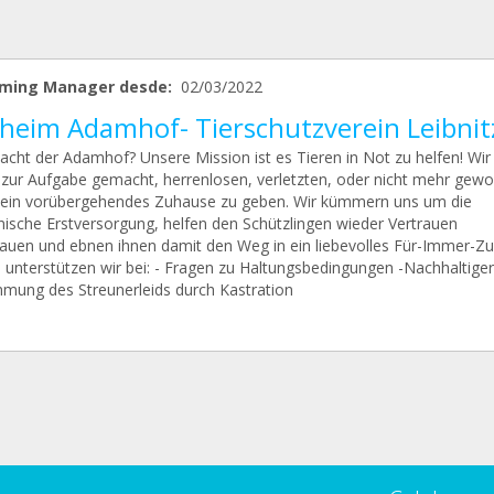
ming Manager desde:
02/03/2022
rheim Adamhof- Tierschutzverein Leibnit
cht der Adamhof? Unsere Mission ist es Tieren in Not zu helfen! Wir
 zur Aufgabe gemacht, herrenlosen, verletzten, oder nicht mehr gewol
 ein vorübergehendes Zuhause zu geben. Wir kümmern uns um die
nische Erstversorgung, helfen den Schützlingen wieder Vertrauen
auen und ebnen ihnen damit den Weg in ein liebevolles Für-Immer-Z
unterstützen wir bei: - Fragen zu Haltungsbedingungen -Nachhaltiger
mung des Streunerleids durch Kastration