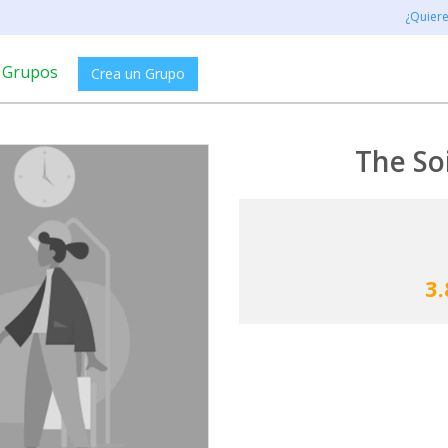
¿Quier
Grupos
Crea un Grupo
The So
3.