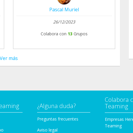
Pascal Muriel
26/12/2023
Colabora con
13
Grupos
Ver más
Colabora 
Teaming
¿Alguna duda?
Teaming
Preguntas frecuentes
Empresas Her
Teaming
po
Aviso legal