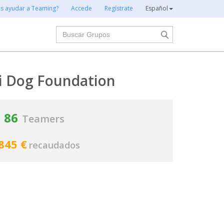
es ayudar a Teaming?
Accede
Regístrate
Español
Buscar
i Dog Foundation
86
Teamers
845 €
recaudados