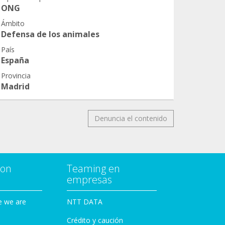
ONG
Ámbito
Defensa de los animales
País
España
Provincia
Madrid
Denuncia el contenido
con
Teaming en
empresas
e we are
NTT DATA
Crédito y caución