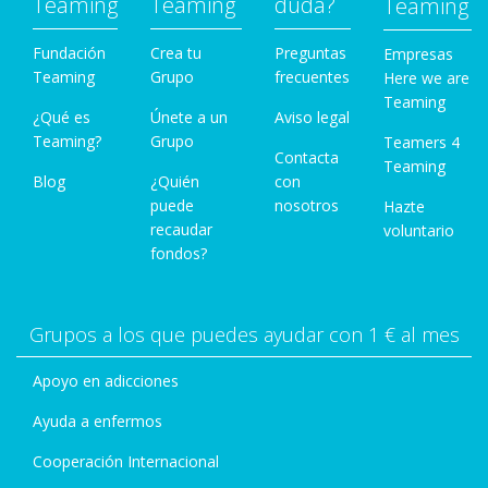
Teaming
Teaming
duda?
Teaming
Fundación
Crea tu
Preguntas
Empresas
Teaming
Grupo
frecuentes
Here we are
Teaming
¿Qué es
Únete a un
Aviso legal
Teaming?
Grupo
Teamers 4
Contacta
Teaming
Blog
¿Quién
con
puede
nosotros
Hazte
recaudar
voluntario
fondos?
Grupos a los que puedes ayudar con 1 € al mes
Apoyo en adicciones
Ayuda a enfermos
Cooperación Internacional