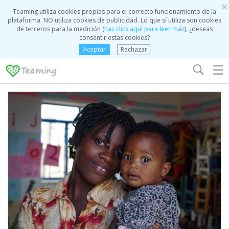
×
Teaming utiliza cookies propias para el correcto funcionamiento de la
plataforma. NO utiliza cookies de publicidad. Lo que sí utiliza son cookies
de terceros para la medición (
haz click aquí para leer más
), ¿deseas
consentir estas cookies?
Aceptar
Rechazar
☰