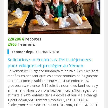
228 286 €
récoltés
2 965
Teamers
Teamer depuis :
26/04/2018
Solidarios sin Fronteras. Petit-déjeûners
pour éduquer et protéger au Yémen
Le Yémen vit 1 urgence humanitaire brutale. Les filles sont
mariées en pensant qu'elles seront nourries et les garçons
recrutés comme soldats. Leur vie est un enfer: viols,
grossesses, violence. Si l'école les nourrit les familles les y
emmènent. Nous donnons lait, pain, œufs/fromage/thon
et fruits à 2495 enfants dans 4 écoles et leur vie a changé.
1 petit déj=0,56€. 1enfant/1mois=12,32 €. TOTAL 4
écoles/mois=30.738€ 1€ POUR NOURRIR, ENSEIGNER ET