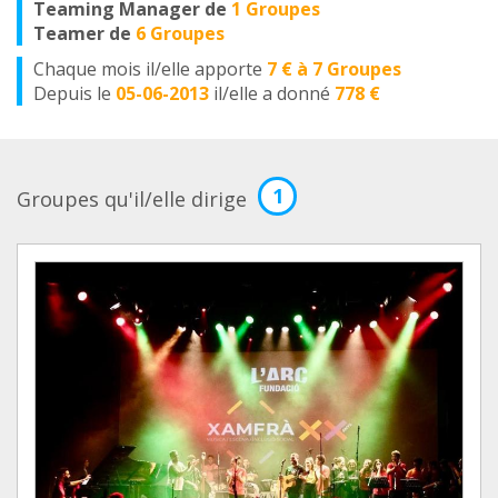
Teaming Manager de
1 Groupes
Teamer de
6 Groupes
Chaque mois il/elle apporte
7 € à 7 Groupes
Depuis le
05-06-2013
il/elle a donné
778 €
1
Groupes qu'il/elle dirige