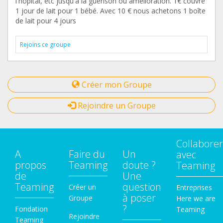
l'hôpital, etc jusqu'à la guérison ou amélioration. 1€ couvre
1 jour de lait pour 1 bébé. Avec 10 € nous achetons 1 boîte
de lait pour 4 jours
Rejoins ce groupe
Créer mon Groupe
Rejoindre un Groupe
Collaborer
A
Faire du
Un
avec
propos
Teaming
doute ?
Teaming
de
Une
Teaming
question
Créer un
Entreprises
à poser
Groupe
Here we are
?
Fondation
Teaming
Rejoindre
Teaming