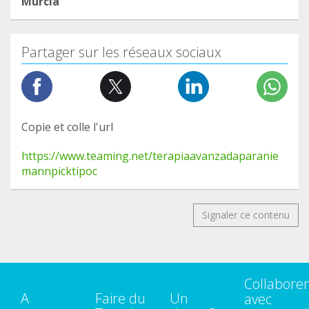
Murcia
Partager sur les réseaux sociaux
Copie et colle l'url
https://www.teaming.net/terapiaavanzadaparanie
mannpicktipoc
Signaler ce contenu
Collaborer
A
Faire du
Un
avec