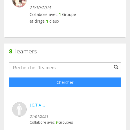
23/10/2015
Collabore avec
1
Groupe
et dirige
1
d'eux
8
Teamers
groupProfile.searchForm.search.text???
Chercher
J.C.T.A ...
21/01/2021
Collabore avec
9
Groupes