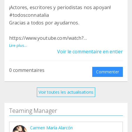
¡Actores, escritores y periodistas nos apoyan!
#todosconnatalia
Gracias a todos por ayudarnos.
https://www.youtube.com/watch?
v=_XByiVqHYIM&feature=youtu.be
Lire plus...
Voir le commentaire en entier
0 commentaires
Commenter
Voir toutes les actualisations
Teaming Manager
Carmen María Alarcón