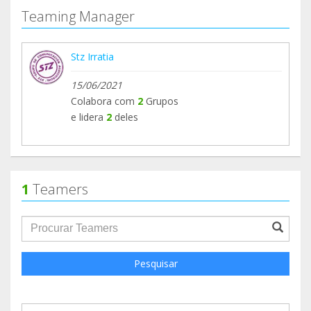
Teaming Manager
Stz Irratia
15/06/2021
Colabora com
2
Grupos
e lidera
2
deles
1
Teamers
groupProfile.searchForm.search.text???
Pesquisar