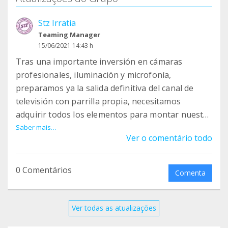
Stz Irratia
Teaming Manager
15/06/2021 14:43 h
Tras una importante inversión en cámaras
profesionales, iluminación y microfonía,
preparamos ya la salida definitiva del canal de
televisión con parrilla propia, necesitamos
adquirir todos los elementos para montar nuestro
Plató virtual, con cromas y atrezzo al uso y
Saber mais…
Ver o comentário todo
ampliar todo el sistema de iluminación escénica de
plató.
Las emisiones, lanzadas el 28 de abril de 2021 en
0 Comentários
Comenta
pruebas, se alargarán hasta septiembre, fecha en
la que lanzaremos la parrilla.
Ver todas as atualizações