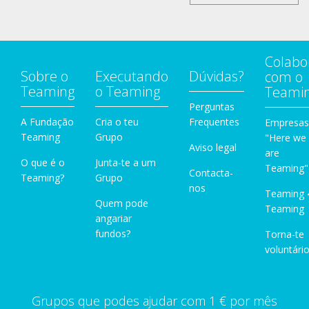
Colabo
Sobre o
Executando
Dúvidas?
com o
Teaming
o Teaming
Teami
Perguntas
A Fundação
Cria o teu
Frequentes
Empresas
Teaming
Grupo
"Here we
Aviso legal
are
O que é o
Junta-te a um
Teaming"
Contacta-
Teaming?
Grupo
nos
Teaming 
Quem pode
Teaming
angariar
fundos?
Torna-te
voluntário
Grupos que podes ajudar com 1 € por mês