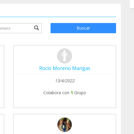
ile.searchForm.search.text???
Buscar
Rocío Moreno Mangas
13/4/2022
Colabora con
1
Grupo