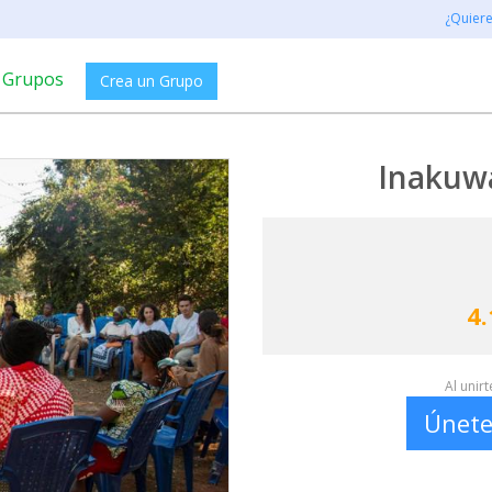
¿Quier
Grupos
Crea un Grupo
Inakuwa
4.
Al unir
Únete