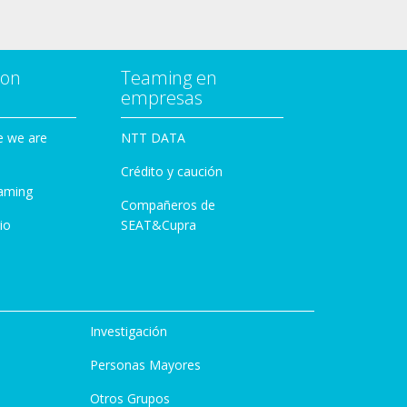
con
Teaming en
empresas
e we are
NTT DATA
Crédito y caución
aming
Compañeros de
io
SEAT&Cupra
Investigación
Personas Mayores
Otros Grupos