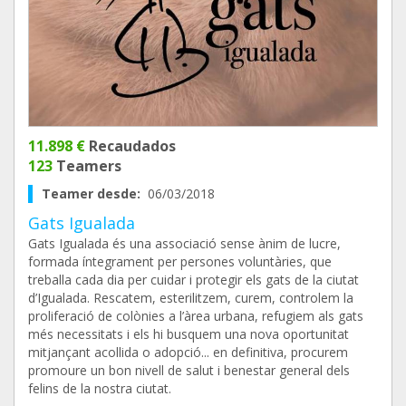
11.898 €
Recaudados
123
Teamers
Teamer desde:
06/03/2018
Gats Igualada
Gats Igualada és una associació sense ànim de lucre,
formada íntegrament per persones voluntàries, que
treballa cada dia per cuidar i protegir els gats de la ciutat
d’Igualada. Rescatem, esterilitzem, curem, controlem la
proliferació de colònies a l’àrea urbana, refugiem als gats
més necessitats i els hi busquem una nova oportunitat
mitjançant acollida o adopció... en definitiva, procurem
promoure un bon nivell de salut i benestar general dels
felins de la nostra ciutat.