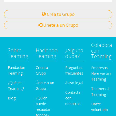
Crea tu Grupo
Únete a un Grupo
Colabora
Sobre
Haciendo
¿Alguna
con
Teaming
Teaming
duda?
Teaming
Fundación
Crea tu
Preguntas
Empresas
Teaming
Grupo
frecuentes
Here we are
Teaming
¿Qué es
Únete a un
Aviso legal
Teaming?
Grupo
Teamers 4
Contacta
Teaming
Blog
¿Quién
con
puede
nosotros
Hazte
recaudar
voluntario
fondos?