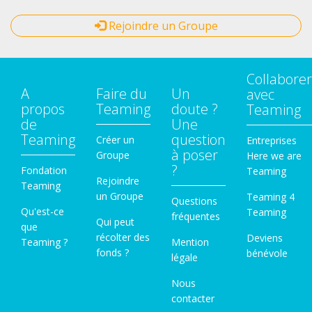
Rejoindre un Groupe
Collaborer
A
Faire du
Un
avec
propos
Teaming
doute ?
Teaming
de
Une
Teaming
question
Créer un
Entreprises
à poser
Groupe
Here we are
?
Fondation
Teaming
Rejoindre
Teaming
un Groupe
Teaming 4
Questions
Qu'est-ce
Teaming
fréquentes
Qui peut
que
récolter des
Deviens
Teaming ?
Mention
fonds ?
bénévole
légale
Nous
contacter