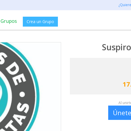
¿Quier
Grupos
Crea un Grupo
Suspiro
17
Al unir
Únete