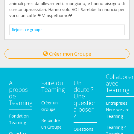
animali presi da allevamenti.. mangiano, e hanno bisogno di
cure,antiparassitari. Hanno solo VOI. Sarebbe la rinuncia per
voi di un caffè ❤ Vi aspettiamo❤
Rejoins ce groupe
Créer mon Groupe
Collaborer
A
Faire du
Un
avec
propos
Teaming
doute ?
Teaming
de
Une
Teaming
question
Créer un
Entreprises
à poser
Groupe
Here we are
?
Fondation
Teaming
Rejoindre
Teaming
un Groupe
Teaming 4
Questions
Qu'est-ce
Teaming