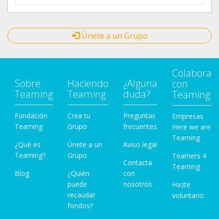
Únete a un Grupo
Colabora
Sobre
Haciendo
¿Alguna
con
Teaming
Teaming
duda?
Teaming
Fundación
Crea tu
Preguntas
Empresas
Teaming
Grupo
frecuentes
Here we are
Teaming
¿Qué es
Únete a un
Aviso legal
Teaming?
Grupo
Teamers 4
Contacta
Teaming
Blog
¿Quién
con
puede
nosotros
Hazte
recaudar
voluntario
fondos?