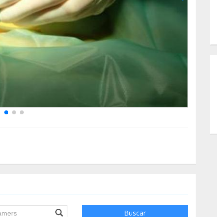
ile.searchForm.search.text???
Buscar