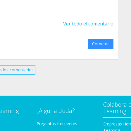
Ver todo el comentario
Comenta
s los comentarios
Colabora 
Teaming
¿Alguna duda?
Teaming
Preguntas frecuentes
Empresas Her
Teaming