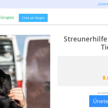
¿Quier
Grupos
Crea un Grupo
Streunerhilfe 
Ti
8.
Al unir
Únete