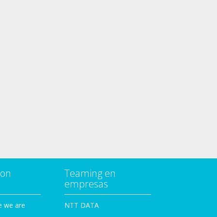
con
Teaming en
empresas
e we are
NTT DATA