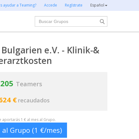
es ayudar a Teaming?
Accede
Regístrate
Español
Buscar
Bulgarien e.V. - Klinik-&
erarztkosten
205
Teamers
624 €
recaudados
te aportarás 1 € al mes al Grupo.
 al Grupo (1 €/mes)