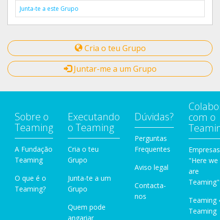
Junta-te a este Grupo
Cria o teu Grupo
Juntar-me a um Grupo
Colabo
Sobre o
Executando
Dúvidas?
com o
Teaming
o Teaming
Teami
Perguntas
A Fundação
Cria o teu
Frequentes
Empresas
Teaming
Grupo
"Here we
Aviso legal
are
O que é o
Junta-te a um
Teaming"
Contacta-
Teaming?
Grupo
nos
Teaming 
Quem pode
Teaming
angariar