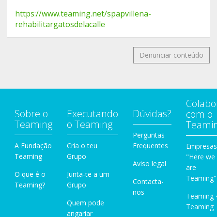
https://www.teaming.net/spapvillena-
rehabilitargatosdelacalle
Denunciar conteúdo
Colabo
Sobre o
Executando
Dúvidas?
com o
Teaming
o Teaming
Teami
Perguntas
A Fundação
Cria o teu
Frequentes
Empresas
Teaming
Grupo
"Here we
Aviso legal
are
O que é o
Junta-te a um
Teaming"
Contacta-
Teaming?
Grupo
nos
Teaming 
Quem pode
Teaming
angariar