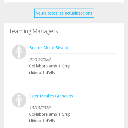
¡¡Gracias por colaborar!!
Veure totes les actualitzacions
Teaming Managers
Beatriz Moltó Sirvent
01/12/2020
Col·labora amb
1
Grup
i lidera
1
d'ells
Ester Miralles Granados
10/10/2020
Col·labora amb
1
Grup
i lidera
1
d'ells