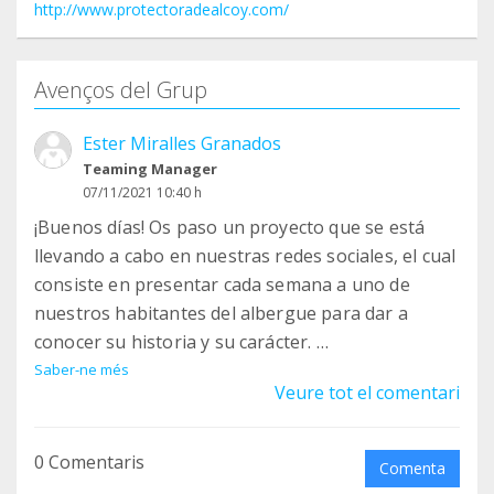
http://www.protectoradealcoy.com/
Avenços del Grup
Ester Miralles Granados
Teaming Manager
07/11/2021 10:40 h
¡Buenos días! Os paso un proyecto que se está
llevando a cabo en nuestras redes sociales, el cual
consiste en presentar cada semana a uno de
nuestros habitantes del albergue para dar a
conocer su historia y su carácter.
Saber-ne més
Veure tot el comentari
Os dejo el enlace para que visitéis las historias.
https://www.facebook.com/media/set?
vanity=protectoradealcoy&set=a.47958176771077
0 Comentaris
Comenta
89