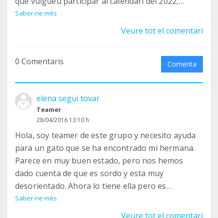
que vulgueu participar al calendari del 2022,
envieu un correu a info@protectoradealcoy.com
Saber-ne més
per participar al sorteig per eixir al nostre genial
Veure tot el comentari
calendari
----------⭐⭐⭐⭐⭐ -----------
0 Comentaris
¡¡SORTEO!!
Comenta
Ya estamos preparando el calendario del 2022 y
será una auténtica pasada, por eso queremos
elena segui tovar
contar con nuestros colaboradores. Todos los
Teamer
teamers que queráis participar en el calendario
28/04/2016 13:10 h
del 2022, enviad un correo a
Hola, soy teamer de este grupo y necesito ayuda
info@protectoradealcoy.com para participar en el
para un gato que se ha encontrado mi hermana.
sorteo para salir en nuestro genial calendario
Parece en muy buen estado, pero nos hemos
dado cuenta de que es sordo y esta muy
desorientado. Ahora lo tiene ella pero es
imposible que se lo pueda quedar pues en su casa
Saber-ne més
no dejan tener animales. Yo tampoco puedo
Veure tot el comentari