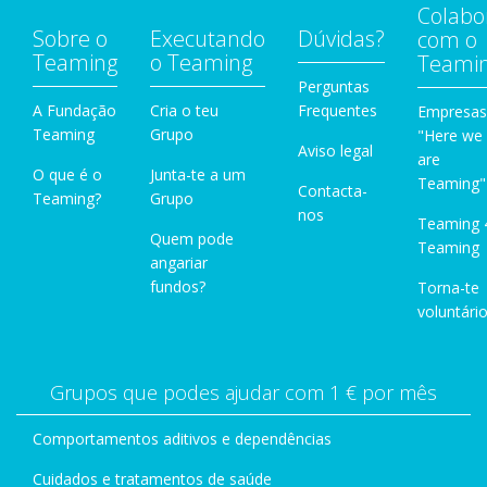
Colabo
Sobre o
Executando
Dúvidas?
com o
Teaming
o Teaming
Teami
Perguntas
A Fundação
Cria o teu
Frequentes
Empresas
Teaming
Grupo
"Here we
Aviso legal
are
O que é o
Junta-te a um
Teaming"
Contacta-
Teaming?
Grupo
nos
Teaming 
Quem pode
Teaming
angariar
fundos?
Torna-te
voluntário
Grupos que podes ajudar com 1 € por mês
Comportamentos aditivos e dependências
Cuidados e tratamentos de saúde