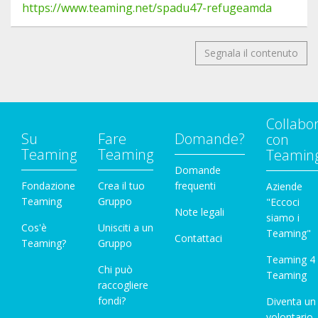
https://www.teaming.net/spadu47-refugeamda
Segnala il contenuto
Collabo
Su
Fare
Domande?
con
Teaming
Teaming
Teamin
Domande
Fondazione
Crea il tuo
frequenti
Aziende
Teaming
Gruppo
"Eccoci
Note legali
siamo i
Cos'è
Unisciti a un
Teaming"
Contattaci
Teaming?
Gruppo
Teaming 4
Chi può
Teaming
raccogliere
fondi?
Diventa un
volontario