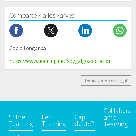
Comparteix a les xarxes
Copia i enganxa
https://www.teaming.net/soygalgoasociacion
Denuncia el contingut
Col·labora
Sobre
Fent
Cap
amb
Teaming
Teaming
dubte?
Teaming