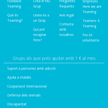
Fundació
Crea el teu
Preguntes
Empreses
Teaming
Grup
freqüents
Here we are
Teaming
Què és
Uneix-te a
Avís legal
Teaming?
un Grup
Teamers 4
Contacta
Teaming
Qui pot
amb
recaptar
nosaltres
Fes-te
fons?
voluntari/a
Grups als que pots ajudar amb 1 € al mes
Suport a persones amb adicció
Ajuda a malalts
Cooperació Internacional
Defensa dels animals
Discapacitat