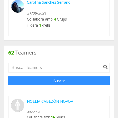
Carolina Sánchez Serrano
21/09/2021
Col·labora amb
4
Grups
i lidera
1
d'ells
62
Teamers
groupProfile.searchForm.search.text???
Buscar
NOELIA CABEZÓN NOVOA
4/6/2026
Col·labora amb
16
Grups