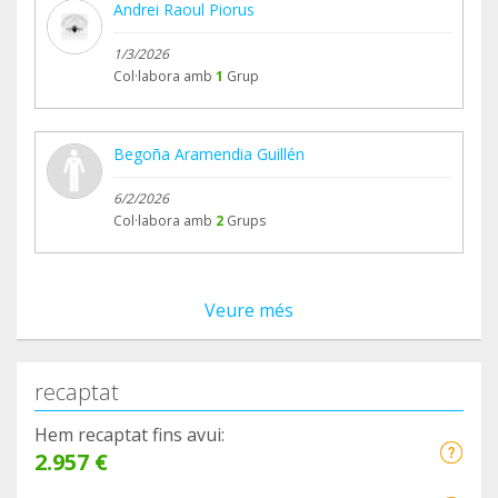
Andrei Raoul Piorus
1/3/2026
Col·labora amb
1
Grup
Begoña Aramendia Guillén
6/2/2026
Col·labora amb
2
Grups
Veure més
recaptat
Hem recaptat fins avui:
2.957 €