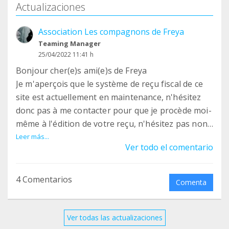
Actualizaciones
Association Les compagnons de Freya
Teaming Manager
25/04/2022 11:41 h
Bonjour cher(e)s ami(e)s de Freya
Je m'aperçois que le système de reçu fiscal de ce
site est actuellement en maintenance, n'hésitez
donc pas à me contacter pour que je procède moi-
même à l'édition de votre reçu, n'hésitez pas non
plus à me donner votre email, que je puisse vous
Leer más...
Ver todo el comentario
envoyer les nouvelles de l'association, l'espace ici
n'est pas pratique et j'adresse tous les ans un
petit courrier.
4 Comentarios
Comenta
Encore merci pour votre soutien
bien chamicalement
Tiphaine et les loulous
Ver todas las actualizaciones