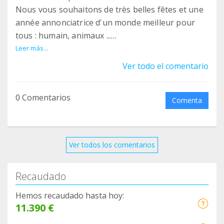
Nous vous souhaitons de très belles fêtes et une
année annonciatrice d'un monde meilleur pour
tous : humain, animaux ...
Merci pour votre fidélité !
Leer más...
chamitiés
Ver todo el comentario
Tiphaine
0 Comentarios
Comenta
Ver todos los comentarios
Recaudado
Hemos recaudado hasta hoy:
11.390 €