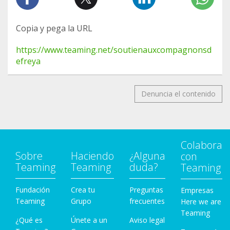
Copia y pega la URL
https://www.teaming.net/soutienauxcompagnonsd
efreya
Denuncia el contenido
Colabora
Sobre
Haciendo
¿Alguna
con
Teaming
Teaming
duda?
Teaming
Fundación
Crea tu
Preguntas
Empresas
Teaming
Grupo
frecuentes
Here we are
Teaming
¿Qué es
Únete a un
Aviso legal