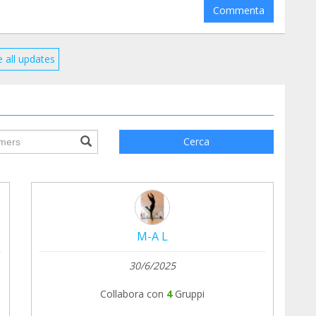
Commenta
 all updates
ile.searchForm.search.text???
Cerca
M-A L
30/6/2025
Collabora con
4
Gruppi