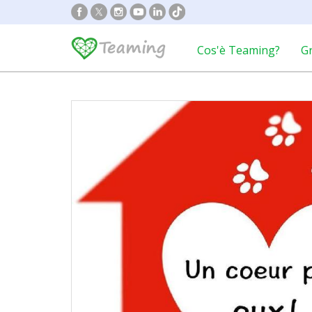
Cos'è Teaming?
G