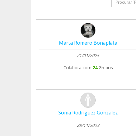
set=a.10206798266589030.1073742052.16
https://www.facebook.com/cerverolopez/m
set=a.10206803565041488.1073742055.16
Marta Romero Bonaplata
https://www.facebook.com/cerverolopez/m
set=a.10206826403132426.1073742056.16
21/01/2025
Colabora com
24
Grupos
Sonia Rodriguez Gonzalez
28/11/2023