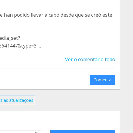
se han podido llevar a cabo desde que se creó este
edia_set?
46641447&type=3
Ver o comentário todo
edia_set?
46641447&type=3
Comenta
edia_set?
46641447&type=3
s as atualizações
edia_set?
46641447&type=3
edia_set?
ile.searchForm.search.text???