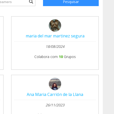
Pesquisar
46641447&type=3
edia_set?
46641447&type=3
maria del mar martinez segura
edia_set?
46641447&type=3
18/08/2024
Colabora com
10
Grupos
Ana Maria Carrión de la Llana
26/11/2023