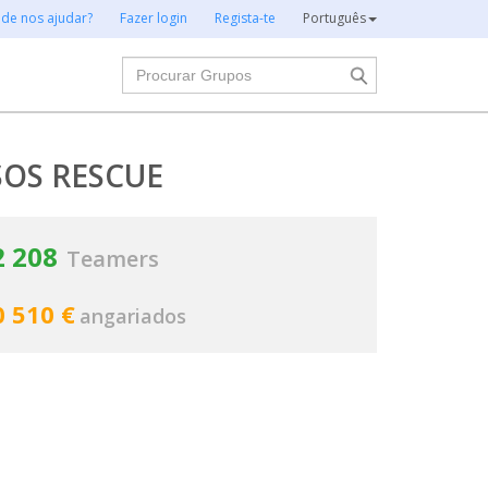
 de nos ajudar?
Fazer login
Regista-te
Português
Procurar
SOS RESCUE
2 208
Teamers
0 510 €
angariados