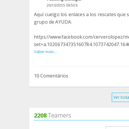
20/10/2015 09:50 h
Aquí cuelgo los enlaces a los rescates que 
grupo de AYUDA:
https://www.facebook.com/cerverolopez/m
set=a.10206734735160784.1073742047.16
Saber mais…
https://www.facebook.com/cerverolopez/m
set=a.10206739984412012.1073742048.16
10 Comentários
https://www.facebook.com/cerverolopez/m
set=a.10206761992042189.1073742050.16
Ver toda
https://www.facebook.com/cerverolopez/m
set=a.10206766274749254.1073742051.16
2208
Teamers
https://www.facebook.com/cerverolopez/m
groupProf