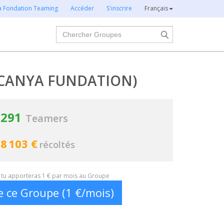
la Fondation Teaming
Accéder
S'inscrire
Français
Chercher
(CANYA FUNDATION)
291
Teamers
8 103 €
récoltés
t, tu apporteras 1 € par mois au Groupe
e ce Groupe (1 €/mois)