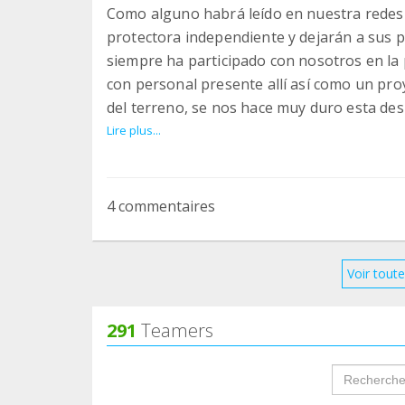
Como alguno habrá leído en nuestra redes
protectora independiente y dejarán a sus
siempre ha participado con nosotros en la p
con personal presente allí así como un pr
del terreno, se nos hace muy duro esta d
dejaremos la gestión del teaming a ellos y
Lire plus...
las donaciones para no perder vuestro apoy
estaremos eternamente agradecidos,un sa
4 commentaires
Voir toute
291
Teamers
groupProf