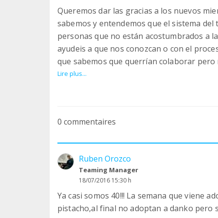
Queremos dar las gracias a los nuevos mi
sabemos y entendemos que el sistema del 
personas que no están acostumbrados a la
ayudeis a que nos conozcan o con el proce
que sabemos que querrían colaborar pero 
ningún problema en su economía y sin em
Lire plus...
ingreso fijo nos ayuda a planificar mucha
casi 2000€ para operaciones y cada vez q
gasto de más de 600€,pero con una peque
0 commentaires
MUCHAS GRACIAS
Ruben Orozco
Teaming Manager
18/07/2016 15:30 h
Ya casi somos 40!!! La semana que viene ado
pistacho,al final no adoptan a danko pero 