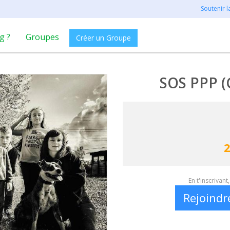
Soutenir 
g ?
Groupes
Créer un Groupe
SOS PPP 
2
En t'inscrivan
Rejoindr