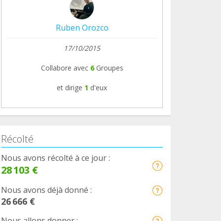
Ruben Orozco
17/10/2015
Collabore avec
6
Groupes
et dirige
1
d'eux
Récolté
Nous avons récolté à ce jour :
28 103 €
Nous avons déjà donné :
26 666 €
Nous allons donner :