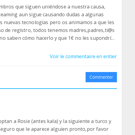
embros que siguen uniéndose a nuestra causa,
teaming aun sigue causando dudas a algunas
s nuevas tecnologías pero os animamos a que les
so de registro, todos tenemos madres,padres,ti@s
no saben cómo hacerlo y que 1€ no les supondría
bargo para nosotros saber que contamos con un
s cosas en los últimos meses hemos desembolsado
Voir le commentaire en entier
ue desparasitamos con bravecto nos supone un
ña ayuda de todos hacemos un mucho, de nuevo
Commenter
ptan a Rosie (antes kala) y la siguiente a turco y
seguro que le aparece alguien pronto,por favor