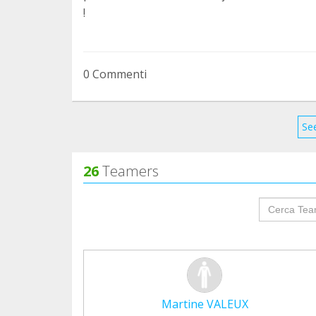
!
0 Commenti
See
26
Teamers
groupProf
Martine VALEUX