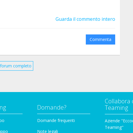
Guarda il commento intero
Commenta
il forum completo
Collabora 
ng
Domande?
Teaming
ppo
Domande frequenti
Aziende "Eccoc
Teaming"
ruppo
Note legali