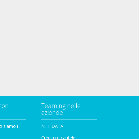
con
Teaming nelle
aziende
i siamo i
NTT DATA
Credito e cautele