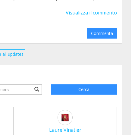
Visualizza il commento
Commenta
 all updates
ile.searchForm.search.text???
Cerca
Laure Vinatier