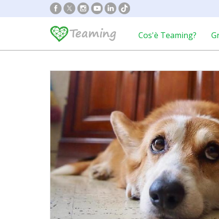
Cos'è Teaming?
G