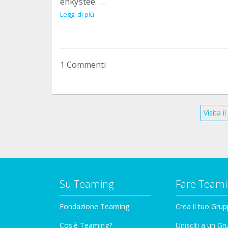
enkystée.
Leggi di più
Merci à tous !
1 Commenti
Visita 
Su Teaming
Fare Teami
Fondazione Teaming
Crea il tuo Gru
Cos'è Teaming?
Unisciti a un G