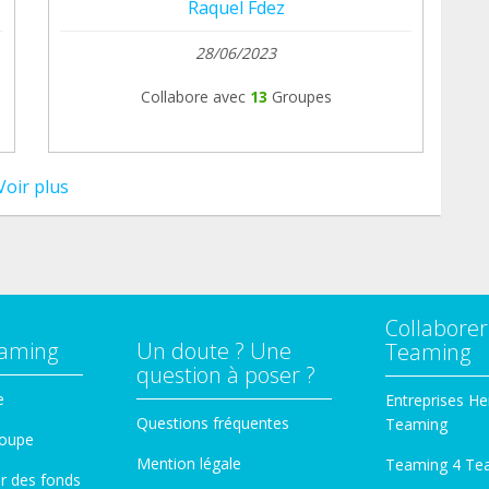
Raquel Fdez
28/06/2023
Collabore avec
13
Groupes
Voir plus
Collaborer
eaming
Un doute ? Une
Teaming
question à poser ?
e
Entreprises He
Questions fréquentes
Teaming
roupe
Mention légale
Teaming 4 Te
er des fonds