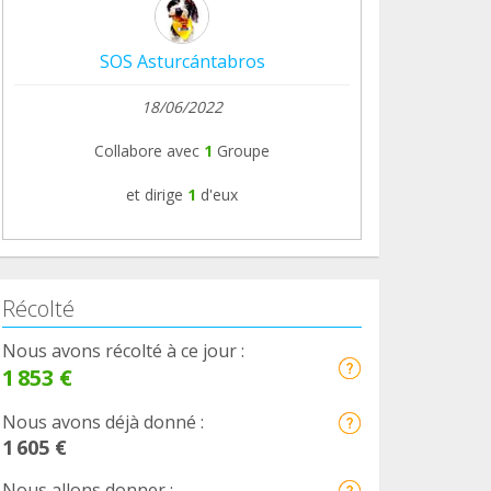
SOS Asturcántabros
18/06/2022
Collabore avec
1
Groupe
et dirige
1
d'eux
Récolté
Nous avons récolté à ce jour :
1 853 €
Nous avons déjà donné :
1 605 €
Nous allons donner :