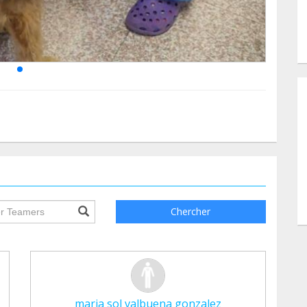
ile.searchForm.search.text???
Chercher
maria sol valbuena gonzalez