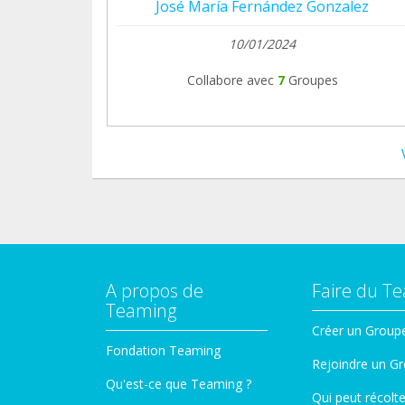
José María Fernández Gonzalez
10/01/2024
Collabore avec
7
Groupes
A propos de
Faire du T
Teaming
Créer un Group
Fondation Teaming
Rejoindre un G
Qu'est-ce que Teaming ?
Qui peut récolt