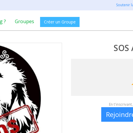
Soutenir 
g ?
Groupes
Créer un Groupe
SOS 
En t'inscrivan
Rejoindr