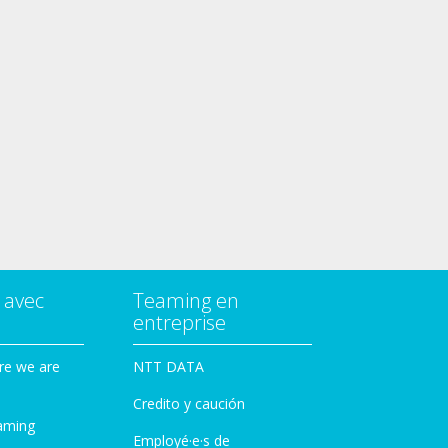
 avec
Teaming en
entreprise
re we are
NTT DATA
Credito y caución
aming
Employé·e·s de