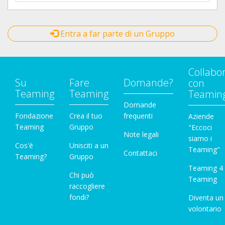
Entra a far parte di un Gruppo
Collabo
Su
Fare
Domande?
con
Teaming
Teaming
Teamin
Domande
Fondazione
Crea il tuo
frequenti
Aziende
Teaming
Gruppo
"Eccoci
Note legali
siamo i
Cos'è
Unisciti a un
Teaming"
Contattaci
Teaming?
Gruppo
Teaming 4
Chi può
Teaming
raccogliere
fondi?
Diventa un
volontario