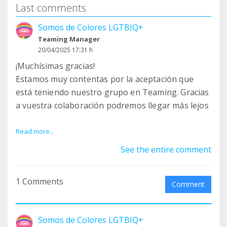
Last comments
Somos de Colores LGTBIQ+
Teaming Manager
20/04/2025 17:31 h
¡Muchísimas gracias!
Estamos muy contentas por la aceptación que
está teniendo nuestro grupo en Teaming. Gracias
a vuestra colaboración podremos llegar más lejos
Queremos ser totalmente transparentes contigo.
Read more...
Por eso, si ya te has unido a nuestra causa,
See the entire comment
escríbenos un correo electrónico a
contacto@somosdecoloresradio.com y te
1 Comments
mantendremos al tanto sobre a qué hemos
Comment
destinado tu donativo.
Somos de Colores LGTBIQ+
¡GRACIAS!