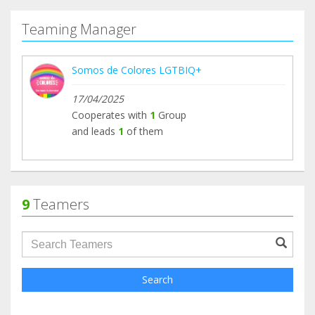
Gobierno andaluz proteja al profesorado frente a
este tipo de presiones, muestre públicamente su
Teaming Manager
apoyo a José Pablo Rodríguez Gobiet y desarrolle
plenamente la Ley 8/2017, que garantiza los
Somos de Colores LGTBIQ+
derechos de las personas LGTBIQA+ en Andalucía,
especialmente en el ámbito educativo.
17/04/2025
Cooperates with
1
Group
En Somos de Colores también queremos
and leads
1
of them
compartir las causas que defendemos. Porque
vuestro apoyo hace posible que sigamos alzando
la voz cuando los derechos, la igualdad y una
educación libre de discriminación necesitan ser
9
Teamers
defendidos.
groupProfile.searchForm.search.text???
Search