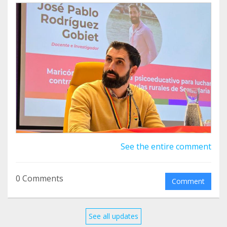
público del docente José Pablo Rodríguez Gobiet y
de su proyecto «¡MARICONÍZATE!», una iniciativa
de educación afectivo-sexual y prevención de la
LGTBIfobia en aulas rurales de Secundaria que ha
sido objeto de una denuncia por parte de
asociaciones de carácter confesional.
Al comienzo de esta temporada (la número 5),
entrevistamos en nuestro podcast a José Pablo
Rodríguez. Puedes escucharlo aquí para conocer
su proyecto de primera mano:
See the entire comment
https://somosdecoloresradio.com/mariconizate-
educacion-inclusiva-contra-lgtbifobia-rural/
0 Comments
Comment
Además, las entidades firmantes hemos remitido
una carta al presidente de la Junta de Andalucía,
Juan Manuel Moreno Bonilla, solicitando que el
See all updates