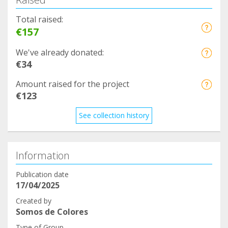
Garantizar la independencia y sostenibilidad del
programa.
Total raised:
✊ Impulsar acciones de denuncia y sensibilización
€157
social.
We've already donated:
€34
Tu contribución no solo hace posible que el
programa siga existiendo, sino que lo hace mejor
Amount raised for the project
y más fuerte. Nos encantaría que formes parte de
€123
esta familia y, juntos, hagamos más visible la
See collection history
diversidad y la lucha por los derechos.
Information
Publication date
17/04/2025
Created by
Somos de Colores
Type of Group