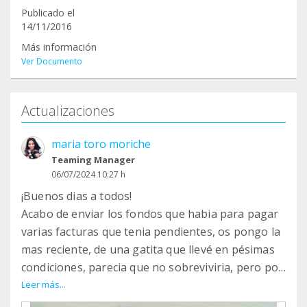
Publicado el
14/11/2016
Más información
Ver Documento
Actualizaciones
maria toro moriche
Teaming Manager
06/07/2024 10:27 h
¡Buenos dias a todos!
Acabo de enviar los fondos que habia para pagar
varias facturas que tenia pendientes, os pongo la
mas reciente, de una gatita que llevé en pésimas
condiciones, parecia que no sobreviviria, pero por
suerte ha salido adelante. LLegó sin apenas
Leer más...
respirar, con 32º de temperartura y deshidratada,