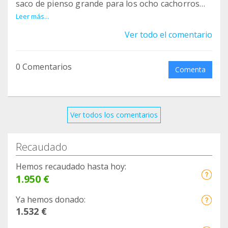
saco de pienso grande para los ocho cachorros
que tengo actualmente acogidos en casa, y unas
Leer más...
latas para LEXa, la gatita que tiene la cadera rota y
Ver todo el comentario
problemas de colón. Os lo agradezco de corazón,
aqui podeis ver el pedido realizado hoy ;)
0 Comentarios
https://www.facebook.com/soligatizate/photos/a.1
Comenta
426978487550467.1073741828.1426975940884055
/1798895537025425/?type=3&theater
Ver todos los comentarios
Recaudado
Hemos recaudado hasta hoy:
1.950 €
Ya hemos donado:
1.532 €