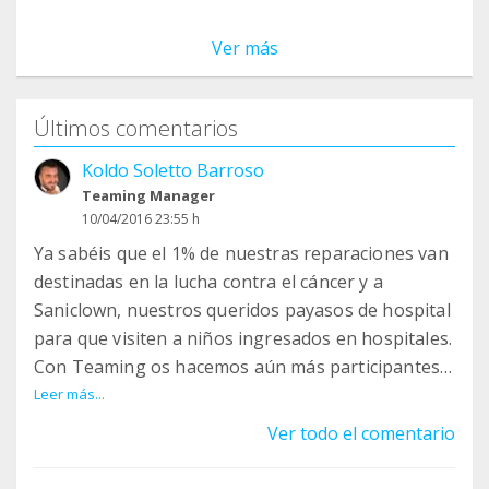
Ver más
Últimos comentarios
Koldo Soletto Barroso
Teaming Manager
10/04/2016 23:55 h
Ya sabéis que el 1% de nuestras reparaciones van
destinadas en la lucha contra el cáncer y a
Saniclown, nuestros queridos payasos de hospital
para que visiten a niños ingresados en hospitales.
Con Teaming os hacemos aún más participantes
para luchar en esta guerra contra el cáncer y
Leer más...
hemos pensado, que, como Teaming es la suma
Ver todo el comentario
de las aportaciones de todos, que cada uno elija
donde llevamos la recaudación...a fundaciones