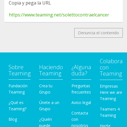
Copia y pega la URL
https://www.teaming.net/solettocontraelcancer
Denuncia el contenido
Colabora
Sobre
Haciendo
¿Alguna
con
Teaming
Teaming
duda?
Teaming
Fundación
Crea tu
Preguntas
Empresas
Teaming
Grupo
frecuentes
Here we are
Teaming
¿Qué es
Únete a un
Aviso legal
Teaming?
Grupo
Teamers 4
Contacta
Teaming
Blog
¿Quién
con
puede
nosotros
Hazte