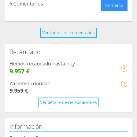
6 Comentarios
contra el cáncer? A Saniclown? videoconsolas para
Comenta
niños ingresados? votamos?
Ver todos los comentarios
Recaudado
Hemos recaudado hasta hoy:
9.957 €
Ya hemos donado:
9.959 €
Ver detalle de recaudaciones
Información