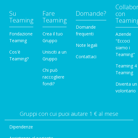
Collabo
Su
Fare
Domande?
con
Teaming
Teaming
Teamin
Domande
Fondazione
Crea il tuo
frequenti
Aziende
Teaming
Gruppo
"Eccoci
Note legali
siamo i
Cos'è
Unisciti a un
Teaming"
Contattaci
Teaming?
Gruppo
Teaming 4
Chi può
Teaming
raccogliere
fondi?
Diventa un
volontario
Gruppi con cui puoi aiutare 1 € al mese
Dipendenze