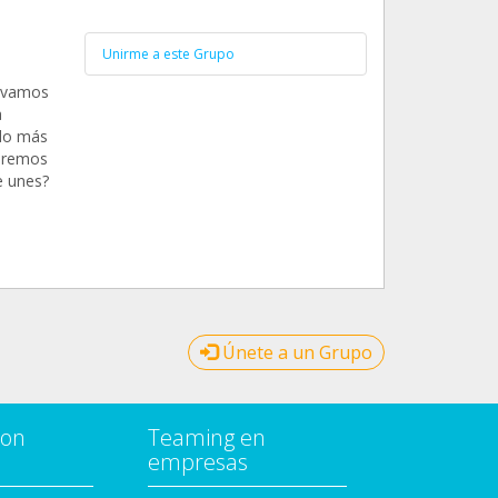
Unirme a este Grupo
levamos
a
do más
uiremos
e unes?
Únete a un Grupo
con
Teaming en
empresas