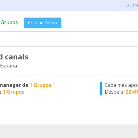
¿Quier
Grupos
Crea un Grupo
d canals
 España
manager de
1 Grupos
Cada mes apo
e
1 Grupos
Desde el
22-0