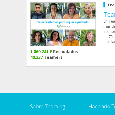
Tea
Tea
En Tea
más de
económ
de 70 
a su l
1.060.241 €
Recaudados
40.237
Teamers
Sobre Teaming
Haciendo 