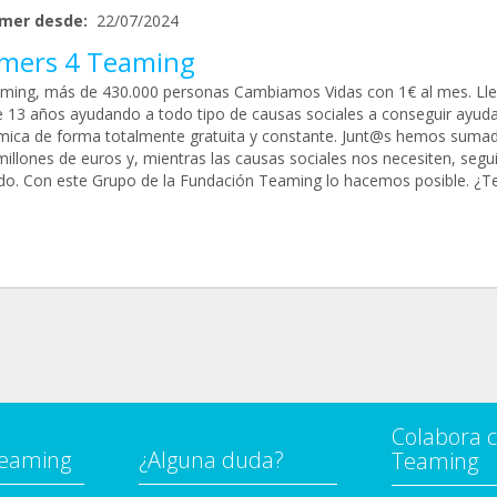
mer desde:
22/07/2024
mers 4 Teaming
ming, más de 430.000 personas Cambiamos Vidas con 1€ al mes. L
 13 años ayudando a todo tipo de causas sociales a conseguir ayud
ica de forma totalmente gratuita y constante. Junt@s hemos suma
millones de euros y, mientras las causas sociales nos necesiten, seg
ado. Con este Grupo de la Fundación Teaming lo hacemos posible. ¿T
Colabora 
Teaming
¿Alguna duda?
Teaming