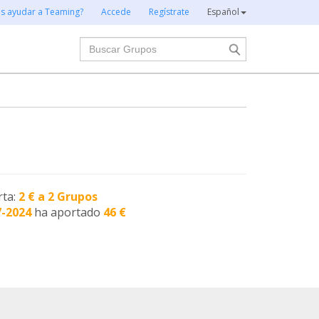
es ayudar a Teaming?
Accede
Regístrate
Español
Buscar
rta:
2 € a 2 Grupos
7-2024
ha aportado
46 €