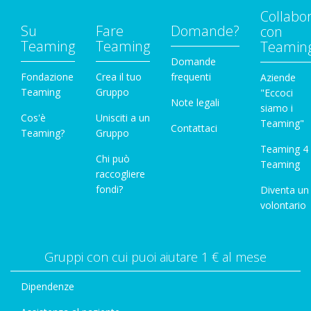
Collabo
Su
Fare
Domande?
con
Teaming
Teaming
Teamin
Domande
Fondazione
Crea il tuo
frequenti
Aziende
Teaming
Gruppo
"Eccoci
Note legali
siamo i
Cos'è
Unisciti a un
Teaming"
Contattaci
Teaming?
Gruppo
Teaming 4
Chi può
Teaming
raccogliere
fondi?
Diventa un
volontario
Gruppi con cui puoi aiutare 1 € al mese
Dipendenze