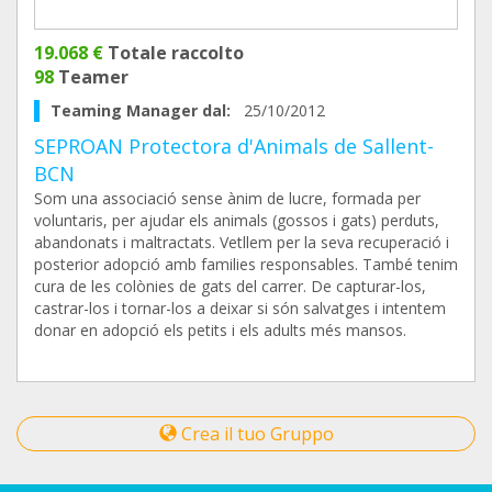
19.068 €
Totale raccolto
98
Teamer
Teaming Manager dal:
25/10/2012
SEPROAN Protectora d'Animals de Sallent-
BCN
Som una associació sense ànim de lucre, formada per
voluntaris, per ajudar els animals (gossos i gats) perduts,
abandonats i maltractats. Vetllem per la seva recuperació i
posterior adopció amb families responsables. També tenim
cura de les colònies de gats del carrer. De capturar-los,
castrar-los i tornar-los a deixar si són salvatges i intentem
donar en adopció els petits i els adults més mansos.
Crea il tuo Gruppo