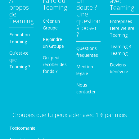
A
Faire du
Un
avec
propos
Teaming
doute ?
Teaming
de
Une
Teaming
question
Créer un
Entreprises
à poser
Groupe
Here we are
?
Fondation
Teaming
Rejoindre
Teaming
un Groupe
Teaming 4
Questions
Qu'est-ce
Teaming
fréquentes
Qui peut
que
récolter des
Deviens
Teaming ?
Mention
fonds ?
bénévole
légale
Nous
contacter
Groupes que tu peux aider avec 1 € par mois
Toxicomanie