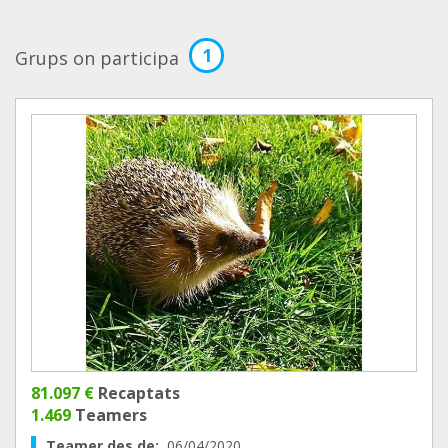
1
Grups on participa
81.097 €
Recaptats
1.469
Teamers
Teamer des de:
06/04/2020