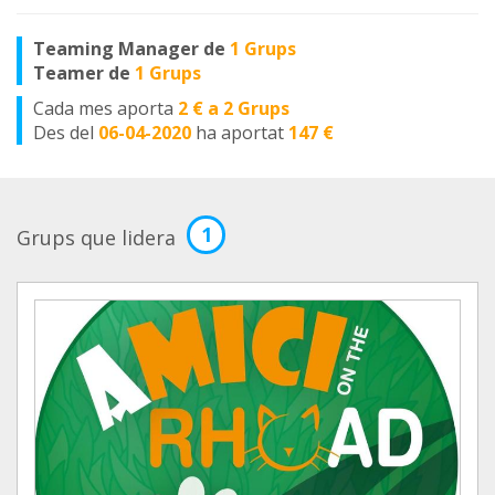
Teaming Manager de
1 Grups
Teamer de
1 Grups
Cada mes aporta
2 € a 2 Grups
Des del
06-04-2020
ha aportat
147 €
1
Grups que lidera