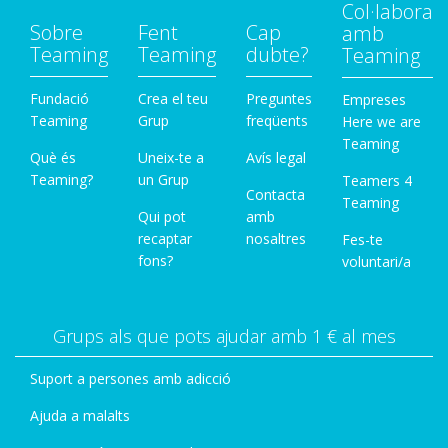
Col·labora
Sobre
Fent
Cap
amb
Teaming
Teaming
dubte?
Teaming
Fundació
Crea el teu
Preguntes
Empreses
Teaming
Grup
freqüents
Here we are
Teaming
Què és
Uneix-te a
Avís legal
Teaming?
un Grup
Teamers 4
Contacta
Teaming
Qui pot
amb
recaptar
nosaltres
Fes-te
fons?
voluntari/a
Grups als que pots ajudar amb 1 € al mes
Suport a persones amb adicció
Ajuda a malalts