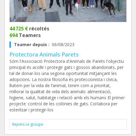
44 725 €
récoltés
694
Teamers
Teamer depuis :
06/08/2023
Protectora Animals Parets
Sóm l'Associació Protectora d'Animals de Parets l'objectiu
principal és acollir i protegir gats i gossos abandonats, per
tal de donar-los una segona oportunitat mitjançant les
adopcions. La nostra filosofia és proteccionista i cívica,
lluitem per la vida de l’animal, tenim com a prioritat,
millorar la qualitat de vida dels animals: alimentació,
higiene, salut, habitatge i relació amb els humans El primer
projecte: control de les colònies de gats. Col·labora per
esterilzar i protegir-los
Rejoins ce groupe