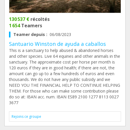
130 537 €
récoltés
1 654
Teamers
Teamer depuis :
06/08/2023
Santuario Winston de ayuda a caballos
This is a sanctuary to help abused & abandoned horses
and other species. Live 64 equines and other animals in the
sanctuary. The approximate cost per horse per month is
120 euros if they are in good health; if there are not, the
amount can go up to a few hundreds of euros and even
thousands. We do not have any public subsidy and we
NEED YOU THE FINANCIAL HELP TO CONTINUE HELPING
THEM. For those who can make some contribution please
do so at: IBAN acc. num. IBAN ES89 2100 1277 8113 0027
3677
Rejoins ce groupe