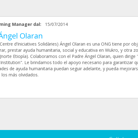
ming Manager dal:
15/07/2014
 Ángel Olaran
(Centre d’Iniciatives Solidàries) Ángel Olaran es una ONG tiene por ob
ar, prestar ayuda humanitaria, social y educativa en Wukro, y otra z
(norte Etiopía). Colaboramos con el Padre Ángel Olaran, quien dirige "
 Institution". Le brindamos todo el apoyo necesario para garantizar q
dades de ayuda humanitaria puedan seguir adelante, y pueda mejorars
e los más olvidados.