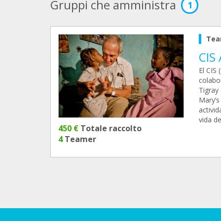
Gruppi che amministra
1
Tea
CIS
El CIS 
colabor
Tigray 
Mary’s
activi
vida d
450 €
Totale raccolto
4
Teamer