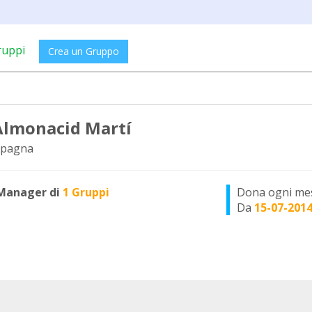
ruppi
Crea un Gruppo
 Almonacid Martí
Spagna
Manager di
1 Gruppi
Dona ogni me
Da
15-07-201