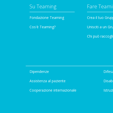
Su Teaming
Fare Teami
Fondazione Teaming
Crea il tuo Gru
Cos'è Teaming?
Unisciti a un G
Chi può raccogli
Dipendenze
Difesa
Assistenza al paziente
Disabi
Cooperazione internazionale
Istruz