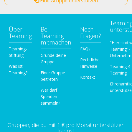
Eine Gruppe unterstützen
Teamin
Über
Bei
Noch
unterst
Teaming
Teaming
Fragen?
mitmachen
"Hier sind w
Teaming-
FAQs
Teaming"-
Stiftung
Gründe deine
Unternehm
Rechtliche
Gruppe
Was ist
Hinweise
Teaming 4
Teaming?
Einer Gruppe
Teaming
Kontakt
beitreten
Ehrenamtli
Wer darf
unterstütz
Spenden
sammeln?
Gruppen, die du mit 1 € pro Monat unterstützen
kannst