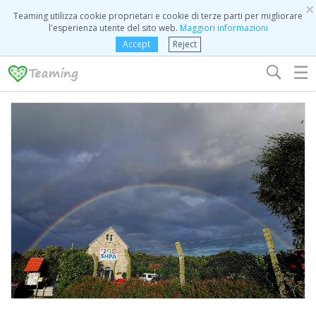
×
Teaming utilizza cookie proprietari e cookie di terze parti per migliorare
l'esperienza utente del sito web.
Maggiori informazioni
Accept
Reject
☰