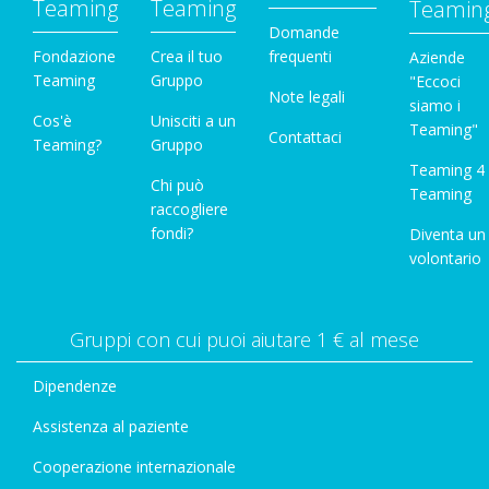
Teaming
Teaming
Teamin
Domande
Fondazione
Crea il tuo
frequenti
Aziende
Teaming
Gruppo
"Eccoci
Note legali
siamo i
Cos'è
Unisciti a un
Teaming"
Contattaci
Teaming?
Gruppo
Teaming 4
Chi può
Teaming
raccogliere
fondi?
Diventa un
volontario
Gruppi con cui puoi aiutare 1 € al mese
Dipendenze
Assistenza al paziente
Cooperazione internazionale