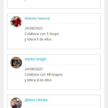
seinen Napf füllt! Aber auch für jede einmalige
Unterstützung sind wir sehr dankbar!
Mariola Ivanova
26/08/2022
Colabora con
1
Grupo
y lidera
1
de ellos
Marita Gröger
24/08/2022
Colabora con
19
Grupos
y lidera
2
de ellos
Диана Гапова