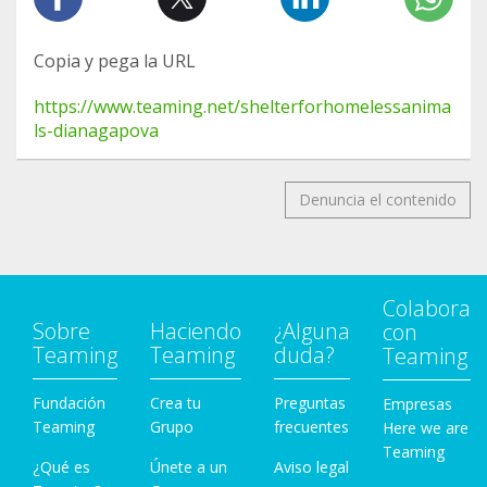
Copia y pega la URL
https://www.teaming.net/shelterforhomelessanima
ls-dianagapova
Denuncia el contenido
Colabora
Sobre
Haciendo
¿Alguna
con
Teaming
Teaming
duda?
Teaming
Fundación
Crea tu
Preguntas
Empresas
Teaming
Grupo
frecuentes
Here we are
Teaming
¿Qué es
Únete a un
Aviso legal