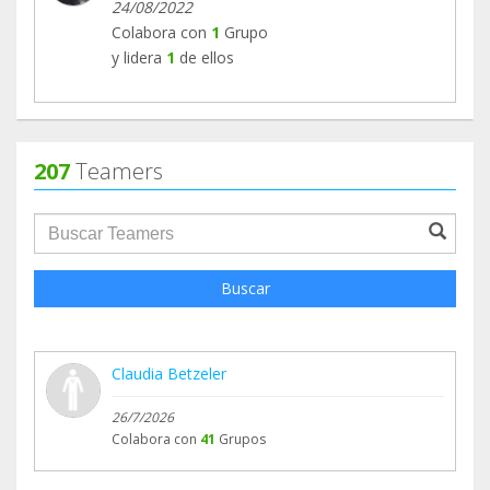
24/08/2022
Colabora con
1
Grupo
y lidera
1
de ellos
207
Teamers
groupProfile.searchForm.search.text???
Buscar
Claudia Betzeler
26/7/2026
Colabora con
41
Grupos