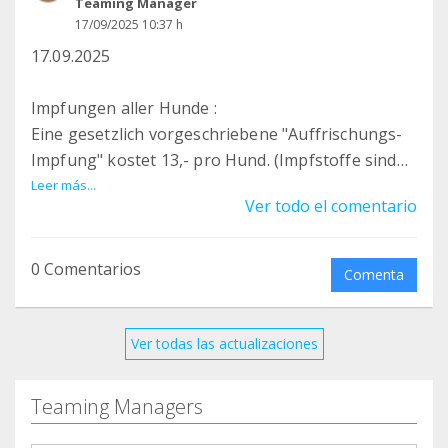
Teaming Manager
17/09/2025 10:37 h
17.09.2025
Impfungen aller Hunde :
Eine gesetzlich vorgeschriebene "Auffrischungs-
Impfung" kostet 13,- pro Hund. (Impfstoffe sind
gegen: Parvovirus, Leptospirose, Tollwut,
Leer más...
Ver todo el comentario
Parainfluenza, Adenovirus und Staupe)
23 Hundehütten müssen ersetzt werden.
0 Comentarios
Comenta
75 Hunde haben bis heute eine Futterpatenschaft
von ganz lieben Menschen.
Ver todas las actualizaciones
Für immer Hunde:
Teaming Managers
auch wir haben solche Hunde. „Für immer unser“,
wie wir sie nennen. Jene, die mit dem falschen