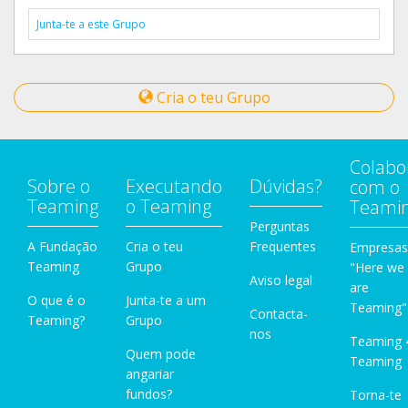
Junta-te a este Grupo
Cria o teu Grupo
Colabo
Sobre o
Executando
Dúvidas?
com o
Teaming
o Teaming
Teami
Perguntas
A Fundação
Cria o teu
Frequentes
Empresas
Teaming
Grupo
"Here we
Aviso legal
are
O que é o
Junta-te a um
Teaming"
Contacta-
Teaming?
Grupo
nos
Teaming 
Quem pode
Teaming
angariar
fundos?
Torna-te